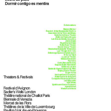
Dormir contigo es mentira
Collaborations
Marcos Morau /
Resident Artist Staatsballett Berlin
&
Associated Artist Triennale Milano
Nederlands Dance Theater
Ballet de l'Opéra de Lyon
Les Grands Ballets Canadiens
Zürich Ballet
Royal Danish Ballet
Ballet Basel Theater
Danish Dance Theater
Hessisches Statsballet Wiesbaden
Les 7 Doigts de la main
GöteborgsOperans Danskompani
B-Dance Taipei
Luzerner Theater
Skånes Dansteater
Norrdans
Carte Blanche Norway
Scapino Ballet Rotterdam
Ballet de Lorraine
Ballet de l'Opéra National du Rhin
Beijing Dance Theater
South Korea
National Dance Company
Theaters & Festivals
Ballet Nacional de España
Compañia Nacional de Danza
Led Silhouette
NDCWales
Spellbound Dance Company
Kukai Dantza
Festival d'Avignon
Maria Kochetkova
Sadler's Wells London
Théâtre national de Chaillot Paris
Biennale di Venezia
Mercat de les Flors
Théâtres de la Ville de Luxembourg
Pavillon Noir Aix-en-Provence