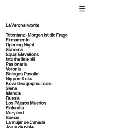
La Veronal works
Totentanz - Morgen ist die Frage
Firmamento
Opening Night
Sonoma
Equal Elevations
Into the little hill
Pasionaria
Voronia
Bologna Pasolini
Nippon-Koku
Kova Geographic Tools
Siena
Islandia
Russia
Los Pájaros Muertos
Finlandia
Maryland
Suecia
La mujer de Canadá
Jours de pluie