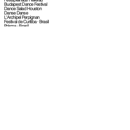
Budapest Dance Festival
Dance Salad Houston
Danse Danse
L'Archipel Perpignan
Festival de Curitiba · Brasil
Prisma · Brasil
Le Maillon · Théâtre de Strasbourg
Espaces des Arts Montreal
National Arts Center of Ottawa
Espace des Arts, Scène nationale | Chalon-
sur-Saône
La Filature, Scène nationale de Mulhouse
Le Festival de Marseille
Tanzbiennale Heidelberg
Tanzmesse Düsseldorf
Festival des Arts Reims
Le Grand T Nantes
Napoli Teatro Festival
Danza Urbana Bologna
Palcoscenico Danza Torino
Grand Théâtre de la Coursive
Teatro Central de Sevilla
Museo Nacional Centro de Arte Reina Sofía
Dansens Hus Stockholm
Bærum Kulturhus Oslo
Dansa València
Teatre Nacional de Catalunya
Teatre LLiure
Teatro Real de Madrid