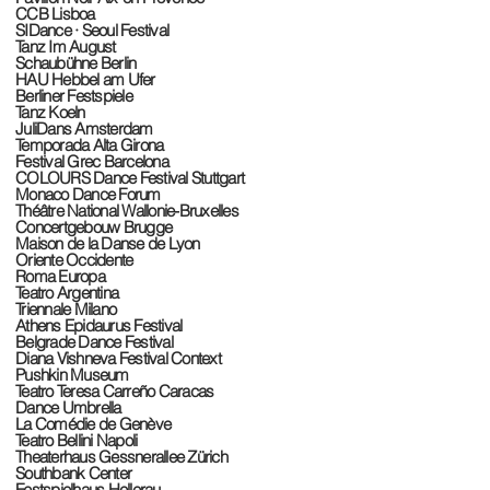
CCB Lisboa
SIDance · Seoul Festival
Tanz Im August
Schaubühne Berlin
HAU Hebbel am Ufer
Berliner Festspiele
Tanz Koeln
JuliDans Amsterdam
Temporada Alta Girona
Festival Grec Barcelona
COLOURS Dance Festival Stuttgart
Monaco Dance Forum
Théâtre National Wallonie-Bruxelles
Concertgebouw Brugge
Maison de la Danse de Lyon
Oriente Occidente
Roma Europa
Teatro Argentina
Triennale Milano
Athens Epidaurus Festival
Belgrade Dance Festival
Diana Vishneva Festival Context
Pushkin Museum
Teatro Teresa Carreño Caracas
Dance Umbrella
La Comédie de Genève
Teatro Bellini Napoli
Theaterhaus Gessnerallee Zürich
Southbank Center
Festspielhaus Hellerau